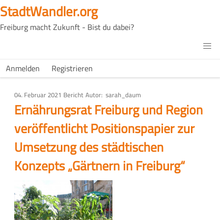
Direkt
StadtWandler.org
zum
Freiburg macht Zukunft - Bist du dabei?
Inhalt
H4C
Main
H4C
Anmelden
Registrieren
USER
menu
MENU
04. Februar 2021
Art
Bericht
Autor
sarah_daum
des
Ernährungsrat Freiburg und Region
Artikels
veröffentlicht Positionspapier zur
Umsetzung des städtischen
Konzepts „Gärtnern in Freiburg“
Bild