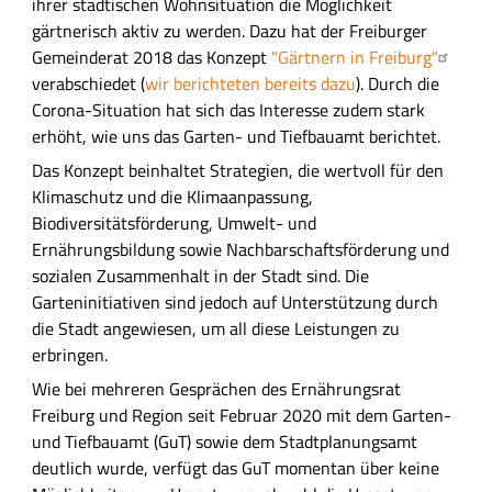
a
ihrer st
ä
dtischen Wohnsituation die M
ö
glichkeit
f
u
g
ä
rtnerisch aktiv zu werden.
Dazu hat der Freiburger
a
p
Gemeinderat 2018 das Konzept
"Gärtnern in Freiburg"
s
t
verabschiedet (
wir berichteten bereits dazu
).
Durch die
s
-
Corona-Situation hat sich das Interesse zudem stark
u
I
erhöht, wie uns das Garten- und Tiefbauamt berichtet.
n
n
Das Konzept beinhaltet Strategien, die
wertvoll f
ü
r den
g
h
Klimaschutz und die
Klimaanpassung,
a
Biodiversit
ä
tsf
ö
rderung, Umwelt- und
l
Ernährungsbildung sowie Nachbarschaftsförderung und
t
sozialen Zusammenhalt in der Stadt sind. Die
s
Garteninitiativen sind jedoch auf Unterstützung durch
f
die Stadt angewiesen, um all diese Leistungen zu
e
erbringen.
l
Wie bei mehreren Gesprächen des Ernährungsrat
d
Freiburg und Region seit Februar 2020 mit dem Garten-
und Tiefbauamt (GuT) sowie dem Stadtplanungsamt
deutlich wurde, verfügt das GuT momentan über keine