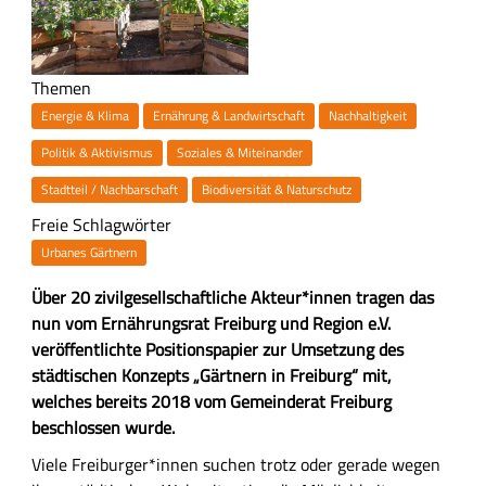
Themen
Energie & Klima
Ernährung & Landwirtschaft
Nachhaltigkeit
Politik & Aktivismus
Soziales & Miteinander
Stadtteil / Nachbarschaft
Biodiversität & Naturschutz
Freie Schlagwörter
Urbanes Gärtnern
Z
Über 20 zivilgesellschaftliche Akteur*innen tragen das
u
nun vom Ernährungsrat Freiburg und Region e.V.
s
veröffentlichte Positionspapier zur Umsetzung des
a
städtischen Konzepts „Gärtnern in Freiburg“ mit,
m
welches bereits 2018 vom Gemeinderat Freiburg
m
beschlossen wurde.
e
H
Viele Freiburger*innen suchen trotz oder gerade wegen
n