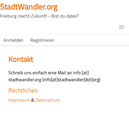
Direkt
StadtWandler.org
zum
Freiburg macht Zukunft - Bist du dabei?
Inhalt
H4C
Main
H4C
Anmelden
Registrieren
USER
menu
MENU
Kontakt
H
Schreib uns einfach eine Mail an
info
[at]
a
stadtwandler.org
(info[at]stadtwandler[dot]org)
u
Rechtliches
p
Impressum
&
Datenschutz
t
-
I
n
h