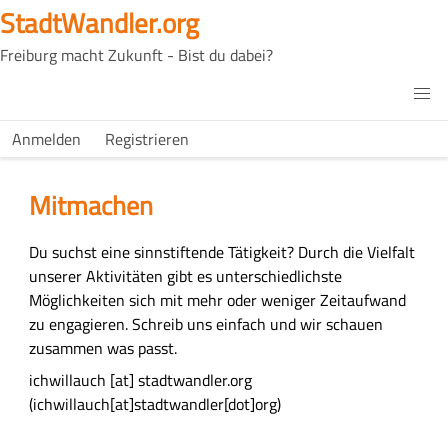
Skip
StadtWandler.org
to
Freiburg macht Zukunft - Bist du dabei?
main
content
H4C
Main
H4C
Anmelden
Registrieren
USER
menu
MENU
Mitmachen
M
Du suchst eine sinnstiftende Tätigkeit? Durch die Vielfalt
a
unserer Aktivitäten gibt es unterschiedlichste
i
Möglichkeiten sich mit mehr oder weniger Zeitaufwand
n
zu engagieren. Schreib uns einfach und wir schauen
c
zusammen was passt.
o
ichwillauch
[at]
stadtwandler.org
n
(ichwillauch[at]stadtwandler[dot]org)
t
e