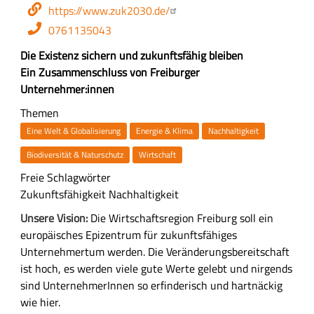
Mail-
Webseite
https://www.zuk2030.de/
Adresse
Telefon
0761135043
Z
Die Existenz sichern und zukunftsfähig bleiben
u
Ein Zusammenschluss von Freiburger
s
Unternehmer:innen
a
Themen
m
Eine Welt & Globalisierung
Energie & Klima
Nachhaltigkeit
m
Biodiversität & Naturschutz
Wirtschaft
e
n
Freie Schlagwörter
f
Zukunftsfähigkeit
Nachhaltigkeit
a
A
Unsere Vision:
Die Wirtschaftsregion Freiburg soll ein
s
u
europäisches Epizentrum für zukunftsfähiges
s
s
Unternehmertum werden. Die Veränderungsbereitschaft
u
f
ist hoch, es werden viele gute Werte gelebt und nirgends
n
ü
sind UnternehmerInnen so erfinderisch und hartnäckig
g
h
wie hier.