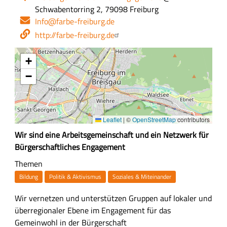
Schwabentorring 2, 79098 Freiburg
E-
Info@farbe-freiburg.de
Mail-
Webseite
http://farbe-freiburg.de
Adresse
+
−
Leaflet
|
©
OpenStreetMap
contributors
Z
Wir sind eine Arbeitsgemeinschaft und ein Netzwerk für
u
Bürgerschaftliches Engagement
s
Themen
a
Bildung
Politik & Aktivismus
Soziales & Miteinander
m
m
A
Wir vernetzen und unterstützen Gruppen auf lokaler und
e
u
überregionaler Ebene im Engagement für das
n
s
Gemeinwohl in der Bürgerschaft