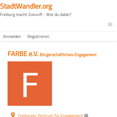
Direkt
StadtWandler.org
zum
Freiburg macht Zukunft - Bist du dabei?
Inhalt
H4C
Main
H4C
Anmelden
Registrieren
USER
menu
MENU
FARBE e.V.
Slogan
Bürgerschaftliches Engagement
Logo
Ort
Freiburger Zentrum für Engagement
@