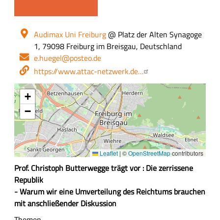
Ort
Audimax Uni Freiburg
@ Platz der Alten Synagoge
1, 79098 Freiburg im Breisgau, Deutschland
E-
e.huegel@posteo.de
Mail-
Webseite
https://www.attac-netzwerk.de…
Adresse
+
−
Leaflet
|
©
OpenStreetMap
contributors
Z
Prof. Christoph Butterwegge trägt vor : Die zerrissene
u
Republik
s
- Warum wir eine Umverteilung des Reichtums brauchen
a
mit anschließender Diskussion
m
Themen