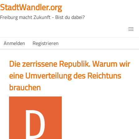
Direkt
StadtWandler.org
zum
Freiburg macht Zukunft - Bist du dabei?
Inhalt
H4C
Main
H4C
Anmelden
Registrieren
USER
menu
MENU
Die zerrissene Republik. Warum wir
eine Umverteilung des Reichtuns
brauchen
Logo