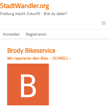
Direkt
StadtWandler.org
zum
Freiburg macht Zukunft - Bist du dabei?
Inhalt
H4C
Main
H4C
Anmelden
Registrieren
USER
menu
MENU
Brody Bikeservice
Slogan
Wir reparieren dein Bike. - SCHNELL -
Logo