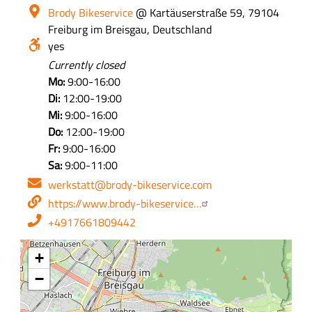
Ort
Brody Bikeservice
@ Kartäuserstraße 59, 79104
Freiburg im Breisgau, Deutschland
Barrierefrei?
yes
Öffnungszeiten
Currently closed
Mo:
9:00-16:00
Di:
12:00-19:00
Mi:
9:00-16:00
Do:
12:00-19:00
Fr:
9:00-16:00
Sa:
9:00-11:00
E-
werkstatt@brody-bikeservice.com
Mail-
Webseite
https://www.brody-bikeservice…
Adresse
Telefon
+4917661809442
+
−