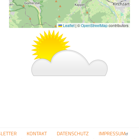
Leaflet
|
©
OpenStreetMap
contributors
Bild
FUSSZEILENMENÜ
LETTER
KONTAKT
DATENSCHUTZ
IMPRESSUM