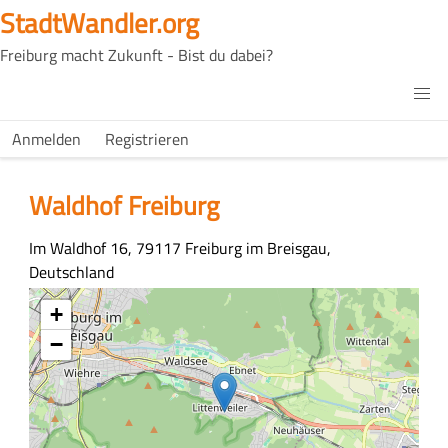
Direkt
StadtWandler.org
zum
Freiburg macht Zukunft - Bist du dabei?
Inhalt
H4C
Main
H4C
Anmelden
Registrieren
USER
menu
MENU
Waldhof Freiburg
Adresse
Im Waldhof 16, 79117 Freiburg im Breisgau,
Deutschland
Koordinaten
+
−