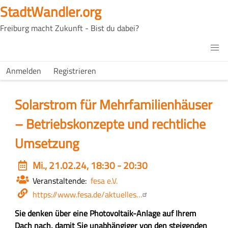
Direkt
StadtWandler.org
zum
Freiburg macht Zukunft - Bist du dabei?
Inhalt
H4C
Main
H4C
Anmelden
Registrieren
USER
menu
MENU
Solarstrom für Mehrfamilienhäuser
– Betriebskonzepte und rechtliche
Umsetzung
Event
Mi., 21.02.24, 18:30 - 20:30
date
Veranstaltende
fesa e.V.
Webseite
https://www.fesa.de/aktuelles…
Z
Sie denken über eine Photovoltaik-Anlage auf Ihrem
u
Dach nach, damit Sie unabhängiger von den steigenden