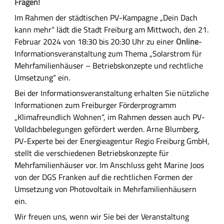
f
Fragen!
ü
Im Rahmen der städtischen PV-Kampagne „Dein Dach
h
kann mehr“ lädt die Stadt Freiburg am Mittwoch, den 21.
r
Februar 2024 von 18:30 bis 20:30 Uhr zu einer
Online
-
l
Informationsveranstaltung zum Thema „Solarstrom für
i
Mehrfamilienhäuser – Betriebskonzepte und rechtliche
c
Umsetzung“ ein.
h
Bei der Informationsveranstaltung erhalten Sie nützliche
e
Informationen zum Freiburger Förderprogramm
B
„Klimafreundlich Wohnen“, im Rahmen dessen auch PV-
e
Volldachbelegungen gefördert werden. Arne Blumberg,
s
PV-Experte bei der Energieagentur Regio Freiburg GmbH,
c
stellt die verschiedenen Betriebskonzepte für
h
Mehrfamilienhäuser vor. Im Anschluss geht Marine Joos
r
von der DGS Franken auf die rechtlichen Formen der
e
Umsetzung von Photovoltaik in Mehrfamilienhäusern
i
ein.
b
Wir freuen uns, wenn wir Sie bei der Veranstaltung
u