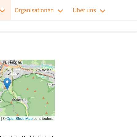
Organisationen
Über uns
|
©
OpenStreetMap
contributors