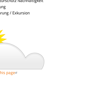
aturschutz
Nachhaltigkeit
tung
hrung / Exkursion
this page