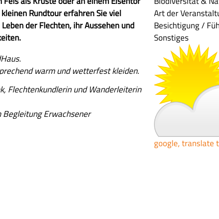
 Fels als Kruste oder an einem Eisentor
Biodiversität & N
 kleinen Rundtour erfahren Sie viel
Art der Veranstal
Leben der Flechten, ihr Aussehen und
Besichtigung / Fü
keiten.
Sonstiges
dHaus.
sprechend warm und wetterfest kleiden.
nk, Flechtenkundlerin und Wanderleiterin
in Begleitung Erwachsener
google, translate 