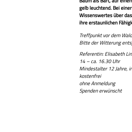
u
Baum als Bart, auf einem
s
gelb leuchtend. Bei einer
a
Wissenswertes über das 
m
ihre erstaunlichen Fähig
m
A
Treffpunkt vor dem Wal
e
u
Bitte der Witterung ent
n
s
f
Referentin: Elisabeth Li
f
a
14 – ca. 16.30 Uhr
ü
s
Mindestalter 12 Jahre, 
h
s
kostenfrei
r
u
ohne Anmeldung
l
n
Spenden erwünscht
i
g
c
h
e
B
e