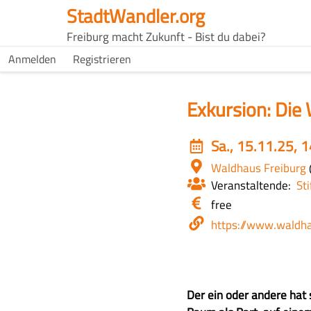
Direkt
StadtWandler.org
zum
H4C
Freiburg macht Zukunft - Bist du dabei?
Inhalt
Main
H4C
Anmelden
Registrieren
USER
menu
MENU
Exkursion: Die 
Event
Sa., 15.11.25, 
date
Ort
Waldhaus Freiburg
Veranstaltende
St
Eintritt
free
/
Webseite
https://www.waldh
Kosten
Z
Der ein oder andere hat 