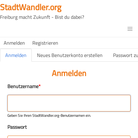
Direkt
StadtWandler.org
zum
Freiburg macht Zukunft - Bist du dabei?
Inhalt
H4C
Main
H4C
Anmelden
Registrieren
USER
menu
MENU
Primäre Reiter
Anmelden
Neues Benutzerkonto erstellen
Passwort z
(aktiver Reiter)
Anmelden
Benutzername
Geben Sie Ihren StadtWandler.org-Benutzernamen ein.
Passwort