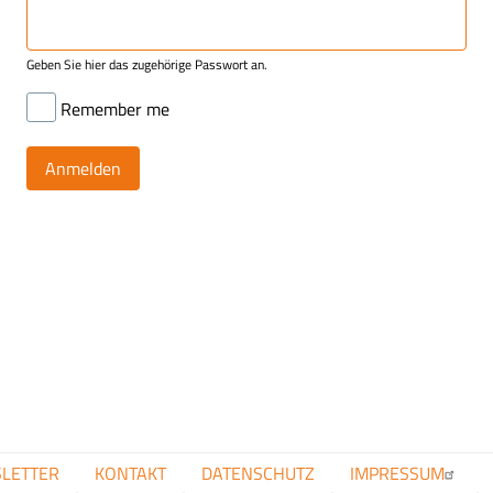
Geben Sie hier das zugehörige Passwort an.
Remember me
FUSSZEILENMENÜ
LETTER
KONTAKT
DATENSCHUTZ
IMPRESSUM