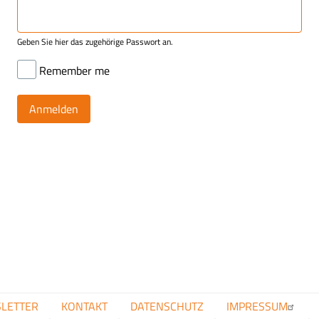
Geben Sie hier das zugehörige Passwort an.
Remember me
FUSSZEILENMENÜ
LETTER
KONTAKT
DATENSCHUTZ
IMPRESSUM