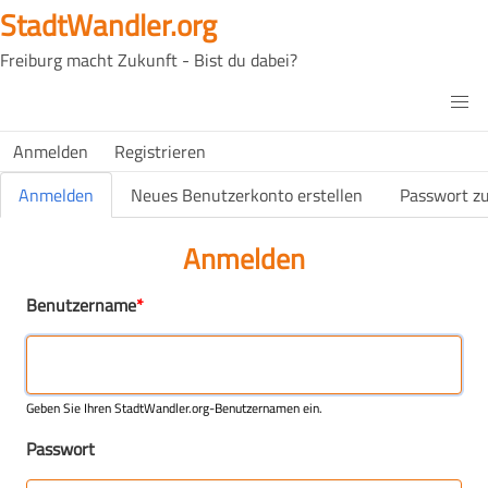
Direkt
StadtWandler.org
zum
Freiburg macht Zukunft - Bist du dabei?
Inhalt
H4C
Main
H4C
Anmelden
Registrieren
USER
menu
MENU
Primäre Reiter
Anmelden
Neues Benutzerkonto erstellen
Passwort z
(aktiver Reiter)
Anmelden
Benutzername
Geben Sie Ihren StadtWandler.org-Benutzernamen ein.
Passwort